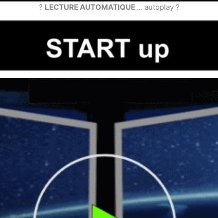
?
LECTURE AUTOMATIQUE
… autoplay ?