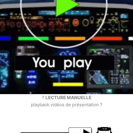
?
LECTURE MANUELLE
playback vidéos de présentation ?