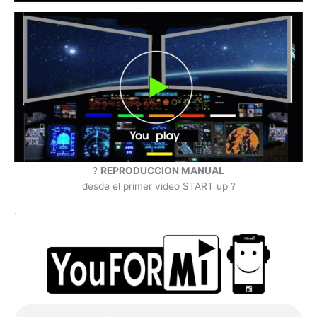
?
REPRODUCCION MANUAL
desde el primer video START up ?
.