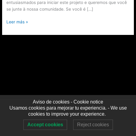
entusiasmados para iniciar este projeto e queremos que você
idiomas
se junte à nossa comunidade. Se você é […]
Leer más »
Aviso de cookies - Cookie notice
Usamos cookies para mejorar tu experiencia. - We use
Copyright © YouFORMi 2026
cookies to improve your experience.
Accept cookies
Reject cookies