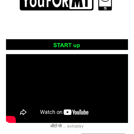
ऑटो प्ले
… autoplay