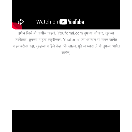
इथेच जिथे मी कधीच नव्हतो. Youformi.com तुमच्या फोनवर, तुमच्या
टॅब्लेटवर, तुमच्या मोठ्या स्क्रीनवर. Youformi जगभरातील या महान जागेत
माझ्याबरोबर रहा, तुम्हाला पाहिजे तेव्हा ऑनलाईन, पुढे जाण्यासाठी मी तुमच्या भाषेत
सांगेन,