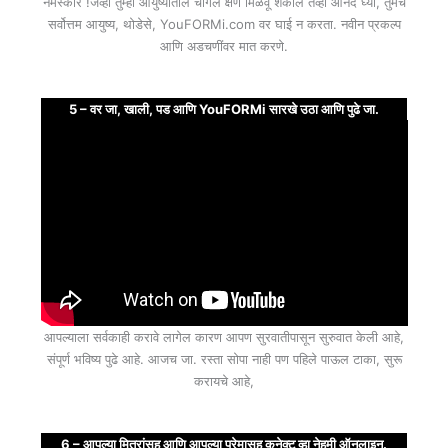
नमस्कार !जेव्हा तुम्ही आयुष्यातील चांगले क्षण मिळवू शकाल तेव्हा आनंद घ्या, तुमचे
सर्वोत्तम आयुष्य, थोडेसे, YouFORMi.com वर घाई न करता. नवीन प्रकल्प
आणि अडचणींवर मात करणे.
5 – वर जा, खाली, पड आणि YouFORMi सारखे उठा आणि पुढे जा.
आपल्याला सर्वकाही करावे लागेल कारण आपण सुरवातीपासून सुरुवात केली आहे,
संपूर्ण भविष्य पुढे आहे. आजच जा. रस्ता सोपा नाही पण पहिले पाऊल टाका, सुरू
करायचे आहे,
6 – आपल्या मित्रांसह आणि आपल्या प्रेमासह कनेक्ट व्हा नेहमी ऑनलाइन.