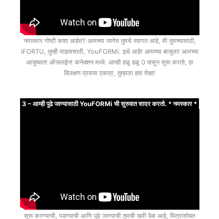
नमस्कार गोष्टी कशा आहेत? आमच्या जागेत तुमचे स्वागत आहे, मी तुमच्यासाठी,
iFORTU, तुम्ही माझ्यासाठी, YouFORMi. इथे आहे! आमच्या बाजूला! आमच्या
आयुष्यात! ऑनलाईन! कनेक्शन मध्ये. आम्ही हळू हळू 0 पासून सुरू करतो, हा
विलक्षण प्रवास एकत्र, तुम्हाला हवा तेव्हा!
3 – आम्ही पुढे जाण्यासाठी YouFORMi ची सुरुवात सादर करतो. * नमस्कार *
सुरू करण्याची, पडण्याची आणि पुढे जाण्याची तुमची खरी वेळ आहे, मित्रांसोबत