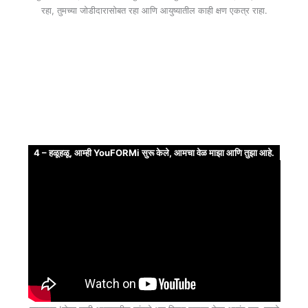
रहा, तुमच्या जोडीदारासोबत रहा आणि आयुष्यातील काही क्षण एकत्र राहा.
4 – हळूहळू, आम्ही YouFORMi सुरू केले, आमचा वेळ माझा आणि तुझा आहे.