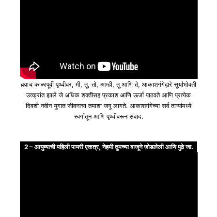
बर्‍याच काळापूर्वी पृथ्वीवर, मी, तू, तो, आम्ही, तू आणि ते, आकाशगंगेद्वारे सूर्याभोवती
उत्क्रांत झाले जे अधिक शक्तीसह प्रकाश आणि ऊर्जा पाठवते आणि प्रत्येक
दिवशी नवीन युगात जीवनाचा तमाशा जगू लागते. आकाशगंगेच्या सर्व ताऱ्यांमध्ये
स्वर्गातून आणि पृथ्वीवरून संवाद.
2 – आयुष्याची पहिली पायरी एकत्र, नेहमी तुमच्या बाजूने जोडलेली आणि पुढे जा.