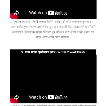
तुम्ही माझ्यासाठी, नेहमी कनेक्ट केलेले आणि माझे फोन कनेक्शन सुरू करा,
जगभरातील youformi.com वेब सुरू करण्यासाठी ऐका, माझ्या फोनवर नेहमी
ऑनलाइन. इंटरनेटवर माझ्या फोनवर दुवे सक्रिय करा आणि माझ्या हातात प्ले
करा, आज आणि आता उपलब्ध.
3 -XXI शतक, पृथ्वीवरील एक ODYSSEY.YouFORMi