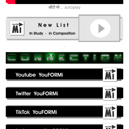
ऑटो प्ले
… autoplay
.