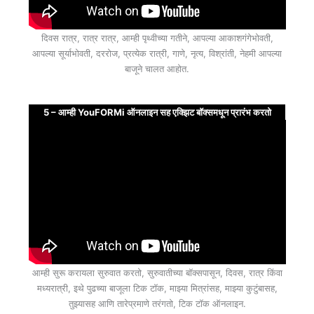
दिवस रात्र, रात्र रात्र, आम्ही पृथ्वीच्या गतीने, आपल्या आकाशगंगेभोवती,
आपल्या सूर्याभोवती, दररोज, प्रत्येक रात्री, गाणे, नृत्य, विश्रांती, नेहमी आपल्या
बाजूने चालत आहोत.
5 – आम्ही YouFORMi ऑनलाइन सह एक्झिट बॉक्समधून प्रारंभ करतो
आम्ही सुरू करायला सुरुवात करतो, सुरुवातीच्या बॉक्सपासून, दिवस, रात्र किंवा
मध्यरात्री, इथे पुढच्या बाजूला टिक टॉक, माझ्या मित्रांसह, माझ्या कुटुंबासह,
तुझ्यासह आणि तारेप्रमाणे तरंगतो, टिक टॉक ऑनलाइन.