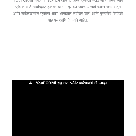
YouFORMi चॅनेलवर, इंटरनेटचे आभार, आम्ही तुम्हाला प्रौढ आणि समकालीन
प्रेक्षकांसाठी सर्वोत्कृष्ट दृकश्राव्य सामग्रीच्या जवळ आणतो ज्यांना जगभरातून
आणि सर्वकाळातील प्रतिमा आणि ध्वनीतील सर्वोत्तम शैली आणि गुणवत्तेचे व्हिडिओ
पाहायचे आणि ऐकायचे आहेत.
4 – YouFORMi सह आता प्लॅनेट अर्थभोवती ऑनलाइन