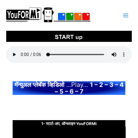
Ir
al
contenido
मॅन्युअल प्लेबॅक व्हिडिओ
…Play…
1 – 2 – 3 – 4
– 5 – 6 – 7
1- स्टार्ट-अप, ऑनलाइन YouFORMi