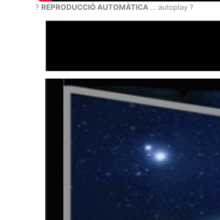
?
REPRODUCCIÓ AUTOMÀTICA
… autoplay ?